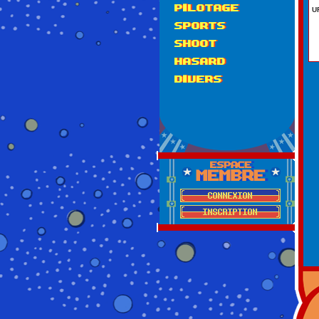
PILOTAGE
U
SPORTS
SHOOT
HASARD
DIVERS