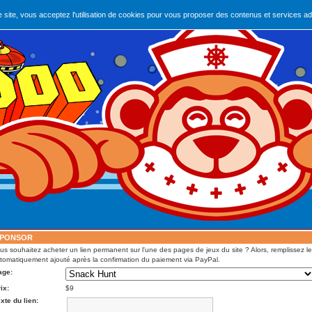
e site, vous acceptez l'utilisation de cookies pour vous proposer des contenus et services ad
PONSOR
us souhaitez acheter un lien permanent sur l'une des pages de jeux du site ? Alors, remplissez le 
tomatiquement ajouté après la confirmation du paiement via PayPal.
age:
ix:
$9
xte du lien: