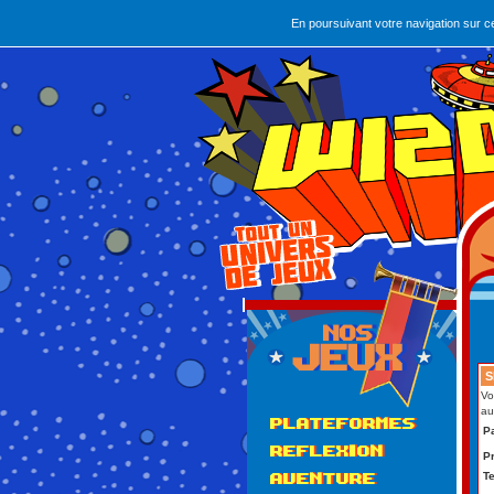
En poursuivant votre navigation sur c
S
Vo
au
PLATEFORMES
P
REFLEXION
Pr
Te
AVENTURE