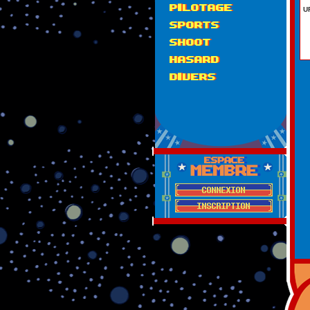
PILOTAGE
U
SPORTS
SHOOT
HASARD
DIVERS