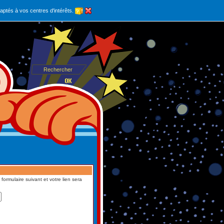
aptés à vos centres d'intérêts.
formulaire suivant et votre lien sera