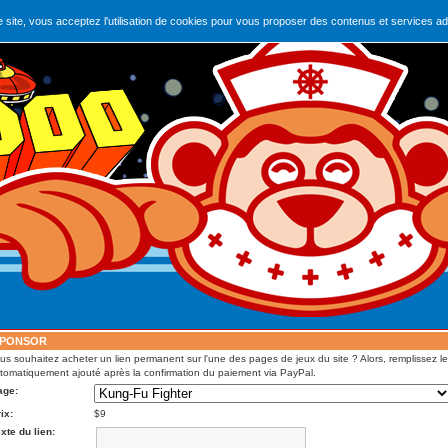
e site, vous acceptez l'utilisation de cookies pour vous proposer des contenus et services ad
PONSOR
us souhaitez acheter un lien permanent sur l'une des pages de jeux du site ? Alors, remplissez le 
tomatiquement ajouté après la confirmation du paiement via PayPal.
age:
ix:
$9
xte du lien: