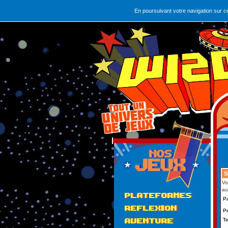
En poursuivant votre navigation sur c
S
Vo
au
PLATEFORMES
P
REFLEXION
Pr
Te
AVENTURE