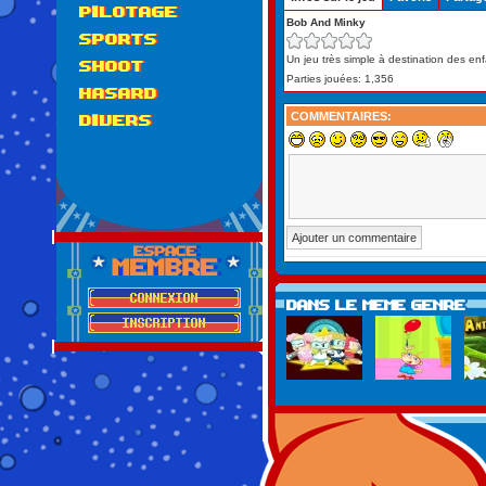
PILOTAGE
Bob And Minky
SPORTS
Un jeu très simple à destination des e
SHOOT
Parties jouées: 1,356
HASARD
COMMENTAIRES:
DIVERS