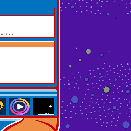
rie:
Divers