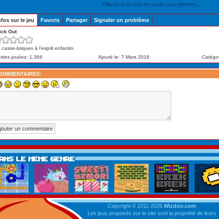
Cliquez ici si vous ne voulez pas attendre...
nfos sur le jeu
Favoris
Partager
Signaler un problème
ick Out
 casse-briques à l'esprit enfantin.
rties jouées: 1,366
Ajouté le: 7 Mars 2016
Catégo
OMMENTAIRES:
Copyright © 2011-2026
Wizdoo.com
Les jeux proposés sur le site sont la propriété de leurs