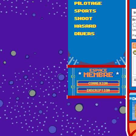
PILOTAGE
SPORTS
I
SHOOT
Br
HASARD
Un
DIVERS
Pa
C