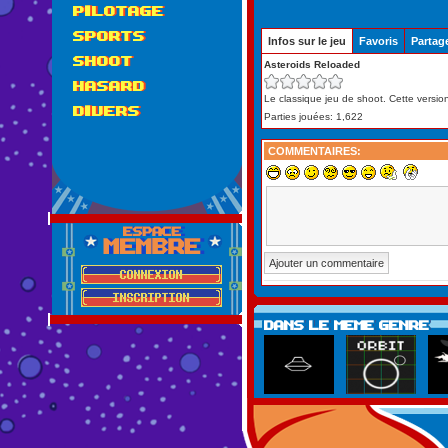
PILOTAGE
SPORTS
Infos sur le jeu
Favoris
Partag
SHOOT
Asteroids Reloaded
HASARD
Le classique jeu de shoot. Cette version
DIVERS
Parties jouées: 1,622
COMMENTAIRES: