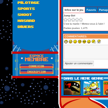
PILOTAGE
Le plugin "Flash Pla
SPORTS
Infos sur le jeu
Favoris
Partag
SHOOT
Pour jouer à ce jeu, n
Jump Girl
l'émulation de Flas
HASARD
C'est la marée ! Mettez-vous à l'abri !
DIVERS
Cliquez ici
pour 
Parties jouées: 1,475
COMMENTAIRES: