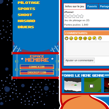
PILOTAGE
Le plugin "Flash Pla
Infos sur le jeu
Favoris
Partag
SPORTS
Pour jouer à ce jeu, n
dTunnel
SHOOT
l'émulation de Flas
Jeu de pilotage en 2D.
HASARD
Cliquez ici
pour 
Parties jouées: 1,940
DIVERS
COMMENTAIRES: